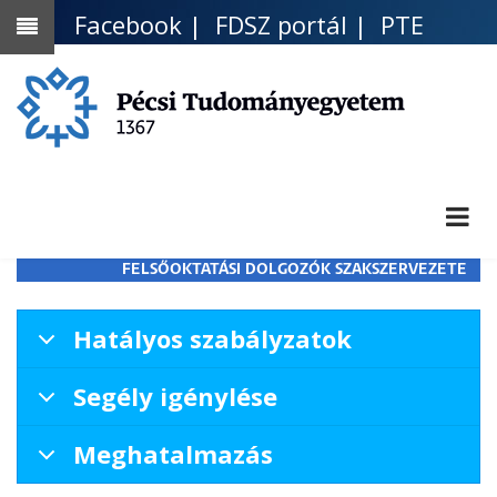
Ugrás
Facebook
|
FDSZ portál
|
PTE
a
telefonkönyv
tartalomra
FELSŐOKTATÁSI DOLGOZÓK SZAKSZERVEZETE
Hatályos szabályzatok
Segély igénylése
Meghatalmazás