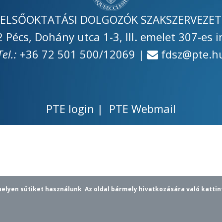
FELSŐOKTATÁSI DOLGOZÓK SZAKSZERVEZET
 Pécs, Dohány utca 1-3, III. emelet 307-es i
Tel.:
+36 72 501 500/12069 |
fdsz
@pte.h
email
PTE login
|
PTE Webmail
helyen sütiket használunk
Az oldal bármely hivatkozására való kattin