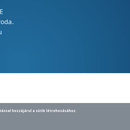
E
roda.
u
tással hozzájárul a sütik létrehozásához.