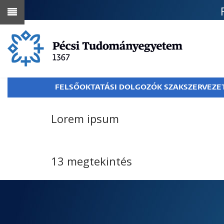
Ugrás
a
tartalomra
FELSŐOKTATÁSI DOLGOZÓK SZAKSZERVEZE
Lorem ipsum
13 megtekintés